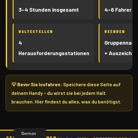
3–4 Stunden insgesamt
4–6 Fahrer
HALTESTELLEN
BEENDEN
4
Gruppennach
Herausforderungsstationen
+ Auszeichn
💡
Bevor Sie losfahren:
Speichere diese Seite auf
deinem Handy – du wirst sie bei jedem Halt
brauchen. Hier findest du alles, was du benötigst.
German
CFI-UNTERNEHMEN