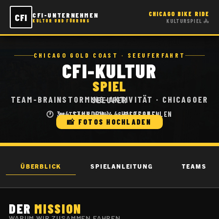
CHICAGO BIKE RIDE
CFI-UNTERNEHMEN
CFI
KULTURSPIEL 🚴
KULTUR UND FÜHRUNG
CHICAGO GOLD COAST · SEEUFERFAHRT
CFI-KULTUR
SPIEL
TEAM-BRAINSTORMING-AKTIVITÄT · CHICAGOER SEEUFER
🕐 3–4 STUNDEN
🚴 4 HALTESTELLEN
👥 TEAMS VON 4–6 PERSONEN
📸 FOTOS HOCHLADEN
ÜBERBLICK
SPIELANLEITUNG
TEAMS
DER
MISSION
WARUM WIR ZUSAMMEN FAHREN