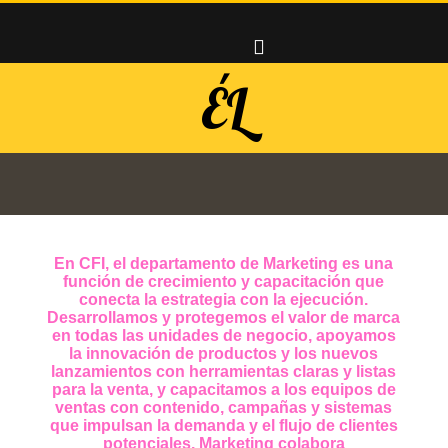
ÉL
En CFI, el departamento de Marketing es una
función de crecimiento y capacitación que
conecta la estrategia con la ejecución.
Desarrollamos y protegemos el valor de marca
en todas las unidades de negocio, apoyamos
la innovación de productos y los nuevos
lanzamientos con herramientas claras y listas
para la venta, y capacitamos a los equipos de
ventas con contenido, campañas y sistemas
que impulsan la demanda y el flujo de clientes
potenciales. Marketing colabora