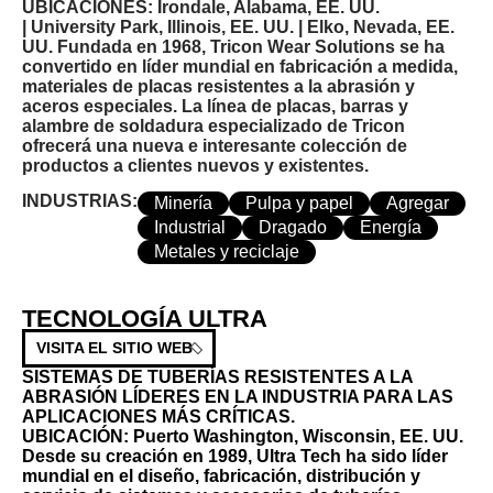
UBICACIONES:
Irondale, Alabama, EE. UU.
|
University Park, Illinois, EE. UU. |
Elko, Nevada, EE.
UU.
Fundada en 1968, Tricon Wear Solutions se ha
convertido en líder mundial en fabricación a medida,
materiales de placas resistentes a la abrasión y
aceros especiales. La línea de placas, barras y
alambre de soldadura especializado de Tricon
ofrecerá una nueva e interesante colección de
productos a clientes nuevos y existentes.
INDUSTRIAS:
Minería
Pulpa y papel
Agregar
Industrial
Dragado
Energía
Metales y reciclaje
TECNOLOGÍA ULTRA
VISITA EL SITIO WEB
SISTEMAS DE TUBERÍAS RESISTENTES A LA
ABRASIÓN LÍDERES EN LA INDUSTRIA PARA LAS
APLICACIONES MÁS CRÍTICAS.
UBICACIÓN:
Puerto Washington, Wisconsin, EE. UU.
Desde su creación en 1989, Ultra Tech ha sido líder
mundial en el diseño, fabricación, distribución y