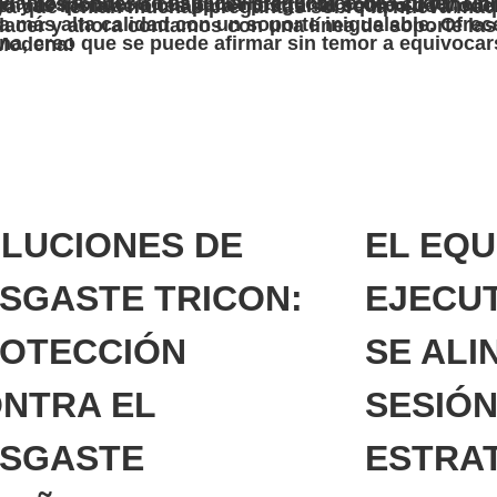
ncionamiento y mantenimiento rutinario. Contar con un operador experimentado en las instalaciones para mostrar al equipo de Modena todos los detalles del funcionamiento de Spider resultó de gran ayuda, ya que tenían muchas preguntas s
a. ¡A darle caña, Modena!
LUCIONES DE
EL EQU
SGASTE TRICON:
EJECUT
OTECCIÓN
SE ALI
NTRA EL
SESIÓN
SGASTE
ESTRAT