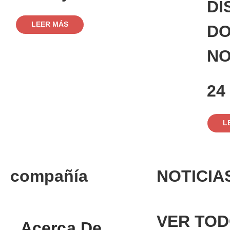
DI
LEER MÁS
DO
NO
24
L
compañía
NOTICIA
VER TO
Acerca De