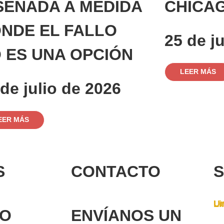
SEÑADA A MEDIDA
CHICA
NDE EL FALLO
25 de j
 ES UNA OPCIÓN
LEER MÁS
 de julio de 2026
EER MÁS
S
CONTACTO
S
Un
Li
DO
ENVÍANOS UN