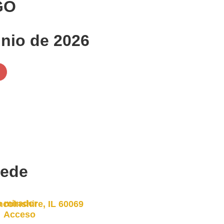
GO
unio de 2026
ede
 mirador
ncolnshire, IL 60069
Acceso