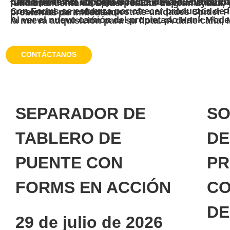
Como parte del soporte técnico de Con Forms, enviamos a nuestro especialista técnico de Spider, Chris Leicht, al oeste del país para demostrar las capacidades de la nueva unidad y responder a cualquier pregunta sobre su fu
Con Forms se esfuerza por ofrecer productos de la más alta calidad con un soporte inigualable. Ofrecemos capacitación presencial para todas nuestras unidades Spider Placer y ahora contamos con una línea de soporte las 24 horas para resolver problemas de inmediato.
Al ver el nuevo camión del propietario Hank Modena, creo que se puede afirmar sin temor a equivocarse que es un fanático de la nueva adquisición para su flot
CONTÁCTANOS
SEPARADOR DE
SO
TABLERO DE
DE
PUENTE CON
PR
FORMS EN ACCIÓN
CO
DE
29 de julio de 2026