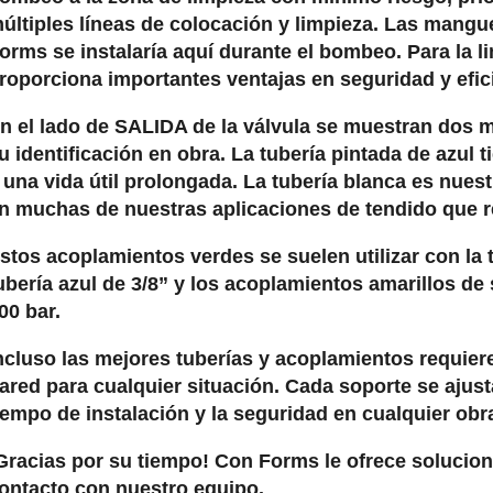
últiples líneas de colocación y limpieza. Las mangue
orms se instalaría aquí durante el bombeo. Para la 
roporciona importantes ventajas en seguridad y efic
n el lado de SALIDA de la válvula se muestran dos m
u identificación en obra. La tubería pintada de azul
 una vida útil prolongada. La tubería blanca es nues
n muchas de nuestras aplicaciones de tendido que r
stos acoplamientos verdes se suelen utilizar con la
ubería azul de 3/8” y los acoplamientos amarillos de
00 bar.
ncluso las mejores tuberías y acoplamientos requiere
ared para cualquier situación. Cada soporte se ajusta
iempo de instalación y la seguridad en cualquier obr
Gracias por su tiempo! Con Forms le ofrece solucion
ontacto con nuestro equipo.