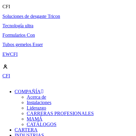
Ir
CFI
al
Soluciones de desgaste Tricon
contenido
Tecnología ultra
Formularios Con
Tubos gemelos Esser
EWCFI
CFI
COMPAÑÍA
Acerca de
Instalaciones
Liderazgo
CARRERAS PROFESIONALES
MAMÁ
CATÁLOGOS
CARTERA
INDUSTRIAS