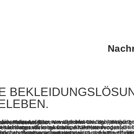
Nachr
 BEKLEIDUNGSLÖSUN
BELEBEN.
hen uns die Fertigung von Produkten höchster Qualität und die Erfüllung selbst anspruchsvollster Anforderungen.
länger als vergleichbare AR-Platten oder bietet eine vergleichbare Lebensdauer bei einem um 25-501T geringeren Gewicht als andere am Markt erhältliche Produkte.