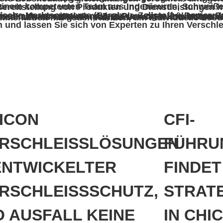
mal zu unterstützen. Unsere Spezialisten in ganz Nordamerika freuen sich darauf, Sie vor Ort zu besuchen und Sie kompetent zu beraten. Sollte Ihr Unternehmen nicht in einem dieser Märkte tätig sein, kontaktieren Sie uns bitte direkt. Wir lieben Herausforderung
ICON
CFI-
RSCHLEISSLÖSUNGEN
FÜHRU
ENTWICKELTER
FINDET
RSCHLEISSSCHUTZ,
STRAT
 AUSFALL KEINE
IN CHI