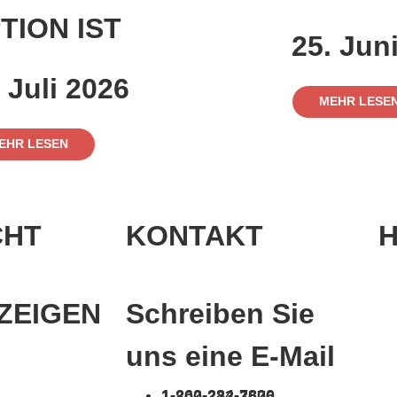
TION IST
25. Jun
 Juli 2026
MEHR LESE
EHR LESEN
CHT
KONTAKT
H
ZEIGEN
Schreiben Sie
uns eine E-Mail
1-262-284-7800
1-800-223-3676